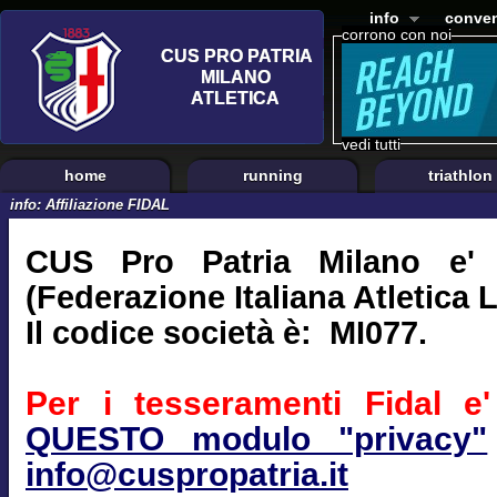
info
conven
corrono con noi
vedi tutti
home
running
triathlon
info: Affiliazione FIDAL
CUS Pro Patria Milano e' a
(Federazione Italiana Atletica 
Il codice società è: MI077.
Per i tesseramenti Fidal e' 
QUESTO modulo "privacy"
info@cuspropatria.it