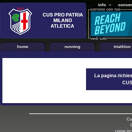
info
conven
corrono con noi
vedi tutti
home
running
triathlon
La pagina richies
CUS 
Cu
come iscr