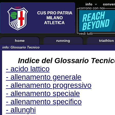
info
conven
corrono con noi
vedi tutti
home
running
triathlon
info: Glossario Tecnico
Indice del Glossario Tecnic
- acido lattico
- allenamento generale
- allenamento progressivo
- allenamento speciale
- allenamento specifico
- allunghi