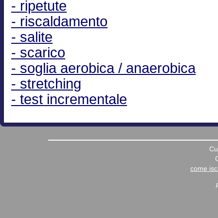
- ripetute
- riscaldamento
- salite
- scarico
- soglia aerobica / anaerobica
- stretching
- test incrementale
Cu
come iscr