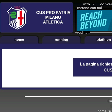
info
conven
corrono con noi
vedi tutti
home
running
triathlon
La pagina richies
CUS 
Cu
come iscr