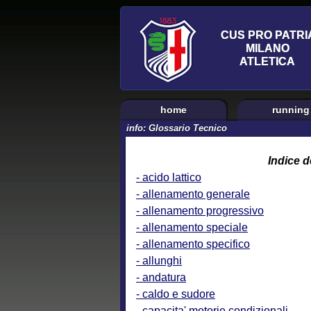
home
running
info: Glossario Tecnico
Indice d
- acido lattico
- allenamento generale
- allenamento progressivo
- allenamento speciale
- allenamento specifico
- allunghi
- andatura
- caldo e sudore
- capacita' motorie condizionali