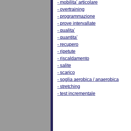
- mobilita' articolare
- overtraining
- programmazione
- prove intervallate
- qualita'
- quantita'
- recupero
- ripetute
- riscaldamento
- salite
- scarico
- soglia aerobica / anaerobica
- stretching
- test incrementale