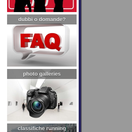
dubbi o domande?
photo galleries
classifiche running