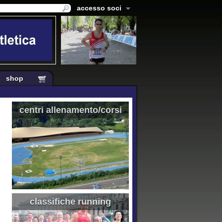
accesso soci
shop
centri allenamento/corsi
classifiche running