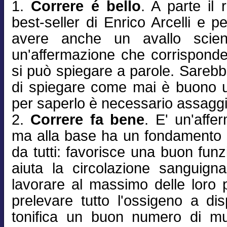
1.
Correre é bello
. A parte il 
best-seller di Enrico Arcelli e p
avere anche un avallo scienti
un'affermazione che corrispond
si può spiegare a parole. Sareb
di spiegare come mai è buono u
per saperlo è necessario assaggi
2.
Correre fa bene
. E' un'affe
ma alla base ha un fondamento sc
da tutti: favorisce una buon fun
aiuta la circolazione sanguign
lavorare al massimo delle loro po
prelevare tutto l'ossigeno a di
tonifica un buon numero di mus