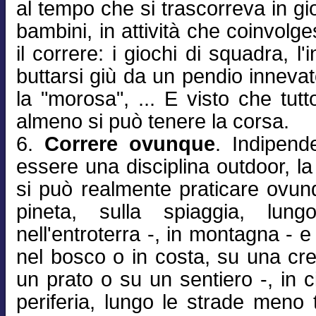
al tempo che si trascorreva in gi
bambini, in attività che coinvol
il correre: i giochi di squadra, l'
buttarsi giù da un pendio innevat
la "morosa", ... E visto che tut
almeno si può tenere la corsa.
6.
Correre ovunque
. Indipend
essere una disciplina outdoor, la
si può realmente praticare ovunq
pineta, sulla spiaggia, lun
nell'entroterra -, in montagna - e 
nel bosco o in costa, su una cre
un prato o su un sentiero -, in ci
periferia, lungo le strade meno t