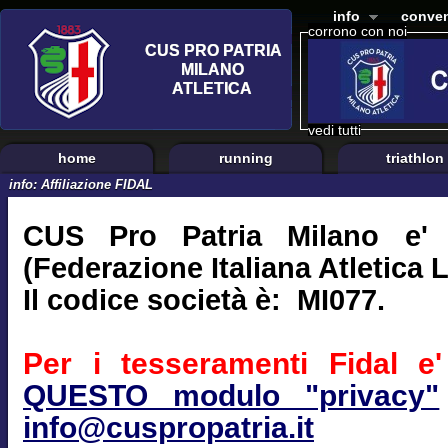
info
conven
corrono con noi
vedi tutti
home
running
triathlon
info: Affiliazione FIDAL
CUS Pro Patria Milano e' a
(Federazione Italiana Atletica 
Il codice società è: MI077.
Per i tesseramenti Fidal e' 
QUESTO modulo "privacy"
info@cuspropatria.it