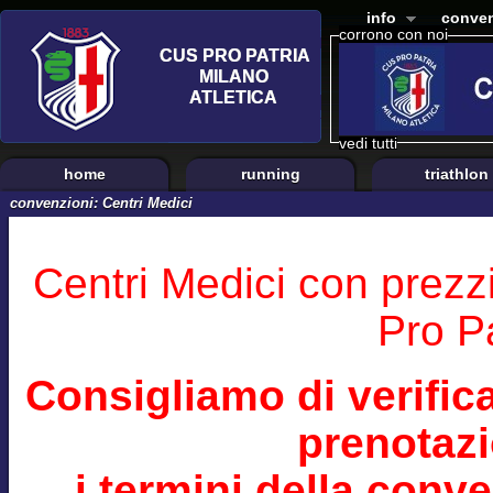
info
conven
corrono con noi
vedi tutti
home
running
triathlon
convenzioni: Centri Medici
Centri Medici con prezz
Pro Pa
Consigliamo di verifi
prenotazi
i termini della conv