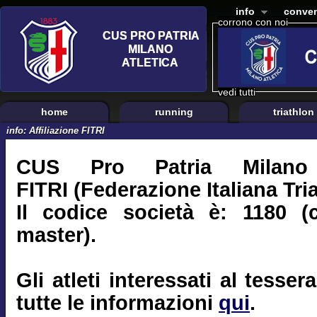
info
conven
corrono con noi
vedi tutti
home
running
triathlon
info: Affiliazione FITRI
CUS Pro Patria Milano e
FITRI (Federazione Italiana Tri
Il codice società è: 1180 (
master).
Gli atleti interessati al tess
tutte le informazioni
qui
.