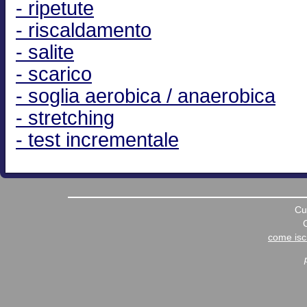
- ripetute
- riscaldamento
- salite
- scarico
- soglia aerobica / anaerobica
- stretching
- test incrementale
Cu
come iscr