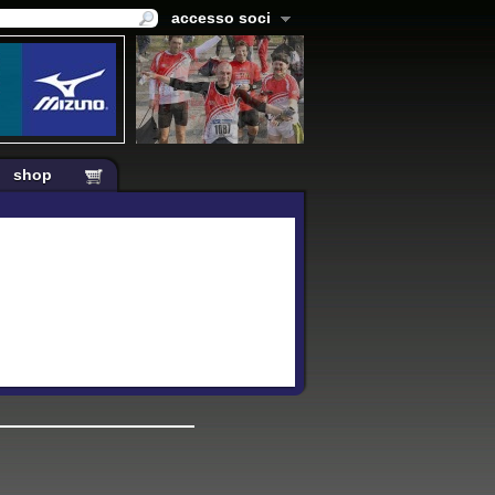
accesso soci
shop