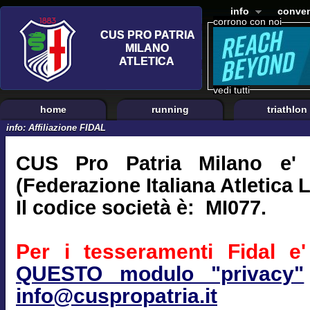
info
conven
corrono con noi
vedi tutti
home
running
triathlon
info: Affiliazione FIDAL
CUS Pro Patria Milano e' a
(Federazione Italiana Atletica 
Il codice società è: MI077.
Per i tesseramenti Fidal e' 
QUESTO modulo "privacy"
info@cuspropatria.it