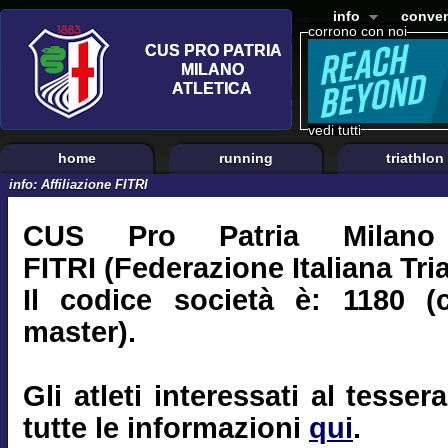
info
conven
corrono con noi
vedi tutti
home
running
triathlon
info: Affiliazione FITRI
CUS Pro Patria Milano e
FITRI (Federazione Italiana Tri
Il codice società è: 1180 (
master).
Gli atleti interessati al tess
tutte le informazioni
qui
.