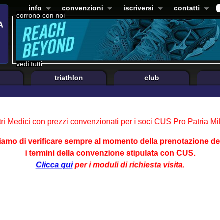
info
convenzioni
iscriversi
contatti
corrono con noi
vedi tutti
triathlon
club
ri Medici con prezzi convenzionati per i soci CUS Pro Patria Mi
amo di verificare sempre al momento della prenotazione del
i termini della convenzione stipulata con CUS.
Clicca qui
per i moduli di richiesta visita.