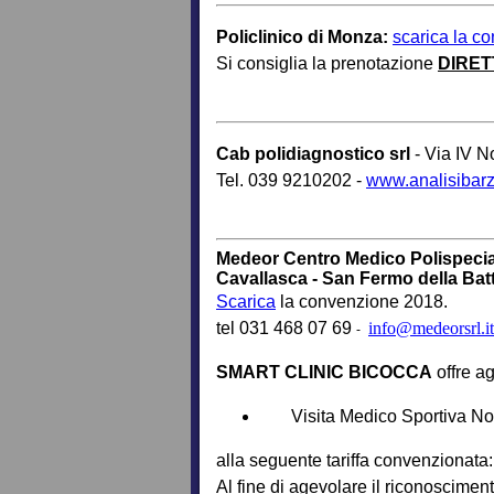
Policlinico di Monza:
scarica la c
Si consiglia la
prenotazione
DIRET
Cab polidiagnostico srl
- Via IV 
Tel. 039 9210202 -
www.analisibarz
Medeor Centro Medico Polispecia
Cavallasca - San Fermo della Batt
Scarica
la convenzione 2018.
tel 031 468 07 69
info@medeorsrl.it
-
SMART CLINIC BICOCCA
offre ag
Visita Medico Sportiva Non
alla seguente tariffa convenzionata
Al fine di agevolare il riconoscimen