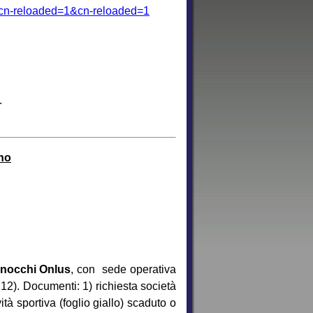
/?cn-reloaded=1&cn-reloaded=1
.
no
Gnocchi Onlus
, con sede operativa
12). Documenti: 1) richiesta società
vità sportiva (foglio giallo) scaduto o