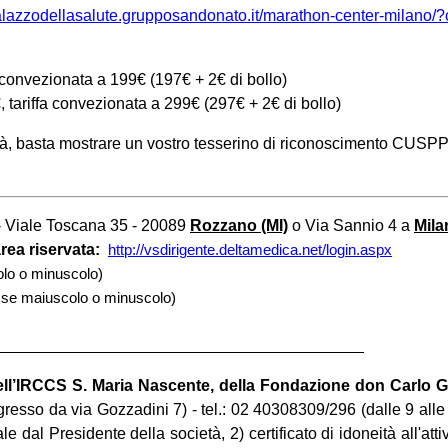
palazzodellasalute.grupposandonato.it/marathon-center-milano
a convezionata a 199€ (197€ + 2€ di bollo)
 tariffa convezionata a 299€ (297€ + 2€ di bollo)
ità, basta mostrare un vostro tesserino di riconoscimento CUSPP
- Viale Toscana 35 - 20089
Rozzano (MI)
o Via Sannio 4 a
Mila
area riservata:
http://vsdirigente.deltamedica.net/login.aspx
olo o minuscolo)
e se maiuscolo o minuscolo)
dell’IRCCS S. Maria Nascente, della Fondazione don Carlo 
resso da via Gozzadini 7) - tel.: 02 40308309/296 (dalle 9 alle 
le dal Presidente della società, 2) certificato di idoneità all'atti