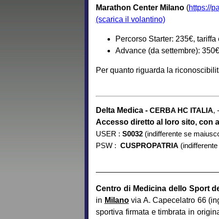
Marathon Center Milano
(
https://
(scarica il volantino)
Percorso Starter: 235€, tariff
Advance (da settembre): 350€,
Per quanto riguarda la riconoscibil
Delta Medica -
CERBA HC ITALIA
,
Accesso diretto al loro sito, con 
USER :
S0032
(indifferente se maiusc
PSW :
CUSPROPATRIA
(indifferent
Centro di Medicina dello Sport 
in
Milano
via A. Capecelatro 66 (ing
sportiva firmata e timbrata in origina