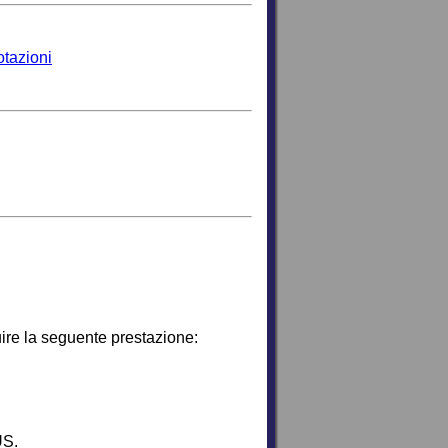
otazioni
uire la seguente prestazione:
US.