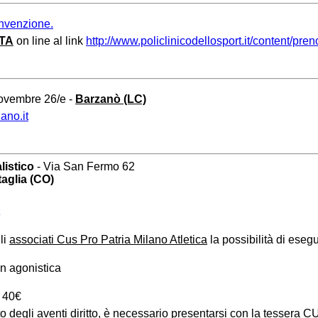
onvenzione.
TA
on line al link
http://www.policlinicodellosport.it/content/pren
Novembre 26/e -
Barzanò (LC)
ano.it
listico
- Via San Fermo 62
aglia (CO)
li
associati Cus Pro Patria Milano Atletica
la possibilità di eseg
 agonistica
: 40€
to degli aventi diritto, è necessario presentarsi con la tessera C