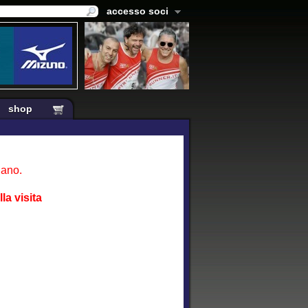
accesso soci
shop
lano.
la visita