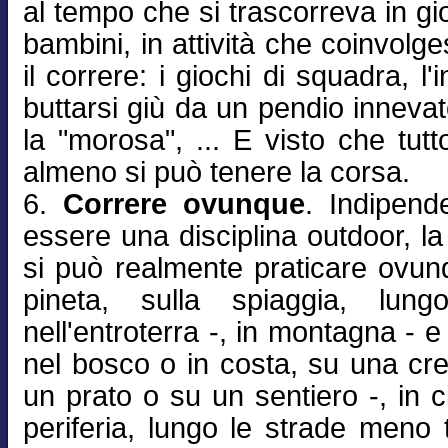
al tempo che si trascorreva in gi
bambini, in attività che coinvol
il correre: i giochi di squadra, l'
buttarsi giù da un pendio innevat
la "morosa", ... E visto che tut
almeno si può tenere la corsa.
6.
Correre ovunque
. Indipend
essere una disciplina outdoor, la
si può realmente praticare ovunq
pineta, sulla spiaggia, lun
nell'entroterra -, in montagna - e 
nel bosco o in costa, su una cre
un prato o su un sentiero -, in ci
periferia, lungo le strade meno t