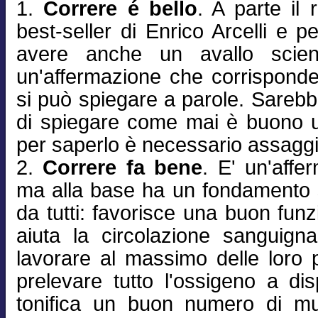
1.
Correre é bello
. A parte il 
best-seller di Enrico Arcelli e p
avere anche un avallo scienti
un'affermazione che corrispond
si può spiegare a parole. Sareb
di spiegare come mai è buono u
per saperlo è necessario assaggi
2.
Correre fa bene
. E' un'affe
ma alla base ha un fondamento sc
da tutti: favorisce una buon fun
aiuta la circolazione sanguign
lavorare al massimo delle loro po
prelevare tutto l'ossigeno a di
tonifica un buon numero di mus