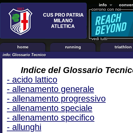
info
conven
corrono con noi
vedi tutti
home
running
triathlon
info: Glossario Tecnico
Indice del Glossario Tecnic
- acido lattico
- allenamento generale
- allenamento progressivo
- allenamento speciale
- allenamento specifico
- allunghi