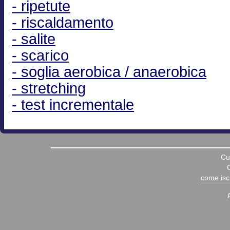
- ripetute
- riscaldamento
- salite
- scarico
- soglia aerobica / anaerobica
- stretching
- test incrementale
Cu
come iscr