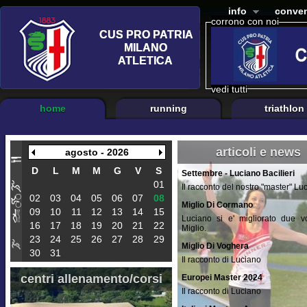
info
conven
corrono con noi
vedi tutti
home
running
triathlon
articoli e news
agosto - 2026
D
L
M
M
G
V
S
Settembre - Luciano Bacilieri
01
Il racconto del nostro "master" Lu
02
03
04
05
06
07
08
Miglio Di Cormano
09
10
11
12
13
14
15
Luciano si e' migliorato due vo
16
17
18
19
20
21
22
Miglio.
23
24
25
26
27
28
29
Miglio Di Voghera
30
31
Il racconto di Luciano
centri allenamento/corsi
Europei Master 2024
Il racconto di Luciano