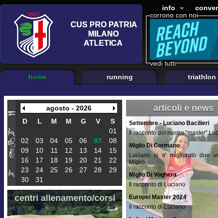
info
conven
corrono con noi
vedi tutti
home
running
triathlon
articoli e news
agosto - 2026
D
L
M
M
G
V
S
Settembre - Luciano Bacilieri
01
Il racconto del nostro "master" Lu
02
03
04
05
06
07
08
Miglio Di Cormano
09
10
11
12
13
14
15
Luciano si e' migliorato due vo
16
17
18
19
20
21
22
Miglio.
23
24
25
26
27
28
29
Miglio Di Voghera
30
31
Il racconto di Luciano
centri allenamento/corsi
Europei Master 2024
Il racconto di Luciano