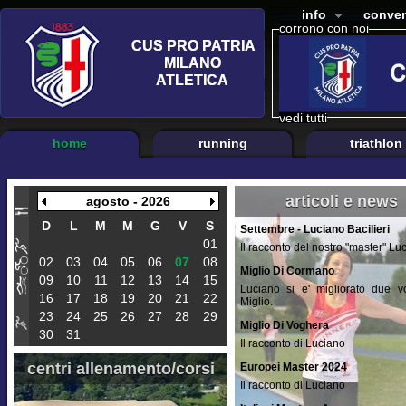
info
conven
corrono con noi
vedi tutti
home
running
triathlon
articoli e news
agosto - 2026
D
L
M
M
G
V
S
Settembre - Luciano Bacilieri
01
Il racconto del nostro "master" Lu
02
03
04
05
06
07
08
Miglio Di Cormano
09
10
11
12
13
14
15
Luciano si e' migliorato due vo
16
17
18
19
20
21
22
Miglio.
23
24
25
26
27
28
29
Miglio Di Voghera
30
31
Il racconto di Luciano
centri allenamento/corsi
Europei Master 2024
Il racconto di Luciano