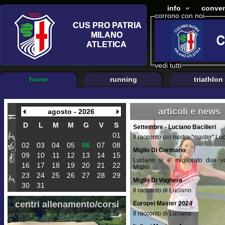
info
conven
corrono con noi
vedi tutti
home
running
triathlon
articoli e news
agosto - 2026
D
L
M
M
G
V
S
Settembre - Luciano Bacilieri
01
Il racconto del nostro "master" Lu
02
03
04
05
06
07
08
Miglio Di Cormano
09
10
11
12
13
14
15
Luciano si e' migliorato due vo
16
17
18
19
20
21
22
Miglio.
23
24
25
26
27
28
29
Miglio Di Voghera
30
31
Il racconto di Luciano
centri allenamento/corsi
Europei Master 2024
Il racconto di Luciano