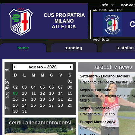
info
conven
corrono con noi
vedi tutti
home
running
triathlon
articoli e news
agosto - 2026
D
L
M
M
G
V
S
Settembre - Luciano Bacilieri
01
Il racconto del nostro "master" Lu
02
03
04
05
06
07
08
Miglio Di Cormano
09
10
11
12
13
14
15
Luciano si e' migliorato due vo
16
17
18
19
20
21
22
Miglio.
23
24
25
26
27
28
29
Miglio Di Voghera
30
31
Il racconto di Luciano
centri allenamento/corsi
Europei Master 2024
Il racconto di Luciano