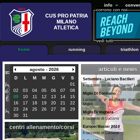
info
conven
corrono con noi
vedi tutti
home
running
triathlon
articoli e news
agosto - 2026
D
L
M
M
G
V
S
Settembre - Luciano Bacilieri
01
Il racconto del nostro "master" Lu
02
03
04
05
06
07
08
Miglio Di Cormano
09
10
11
12
13
14
15
Luciano si e' migliorato due vo
16
17
18
19
20
21
22
Miglio.
23
24
25
26
27
28
29
Miglio Di Voghera
30
31
Il racconto di Luciano
centri allenamento/corsi
Europei Master 2024
Il racconto di Luciano