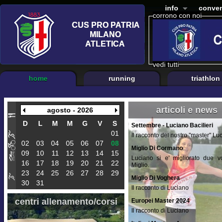
info
conven
corrono con noi
vedi tutti
home
running
triathlon
articoli e news
agosto - 2026
D
L
M
M
G
V
S
Settembre - Luciano Bacilieri
01
Il racconto del nostro "master" Lu
02
03
04
05
06
07
08
Miglio Di Cormano
09
10
11
12
13
14
15
Luciano si e' migliorato due vo
16
17
18
19
20
21
22
Miglio.
23
24
25
26
27
28
29
Miglio Di Voghera
30
31
Il racconto di Luciano
centri allenamento/corsi
Europei Master 2024
Il racconto di Luciano