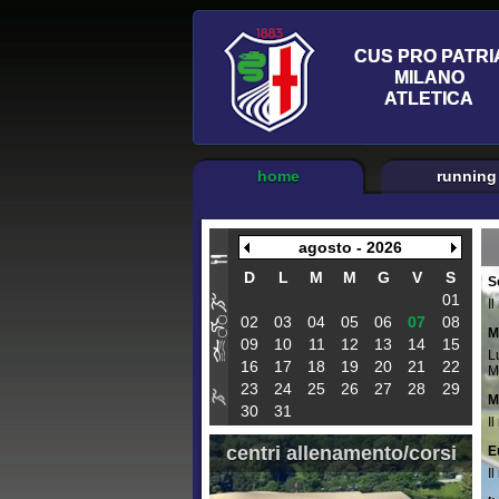
home
running
agosto - 2026
D
L
M
M
G
V
S
S
01
I
02
03
04
05
06
07
08
M
09
10
11
12
13
14
15
L
16
17
18
19
20
21
22
M
23
24
25
26
27
28
29
M
30
31
I
centri allenamento/corsi
E
I