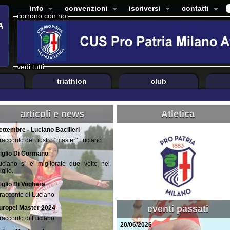
info
convenzioni
iscriversi
contatti
corrono con noi
vedi tutti
triathlon
club
articoli e news
Atletica
ettembre - Luciano Bacilieri
l racconto del nostro "master" Luciano.
iglio Di Cormano
uciano si e' migliorato due volte nel
iglio.
iglio Di Voghera
l racconto di Luciano
eventi passati
uropei Master 2024
l racconto di Luciano
20/06/2026