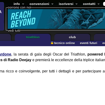
info
convenzioni
iscriversi
contatti
corrono con noi
vedi tutti
triathlon
club
tecnico online
eventi futuri
e
Nardone
, la serata di gala degli Oscar del Triathlon,
powered 
s di Radio Deejay
e premierà le eccellenze della triplice italia
mma ricco e coinvolgente, per tutti i dettagli e per partecipare a