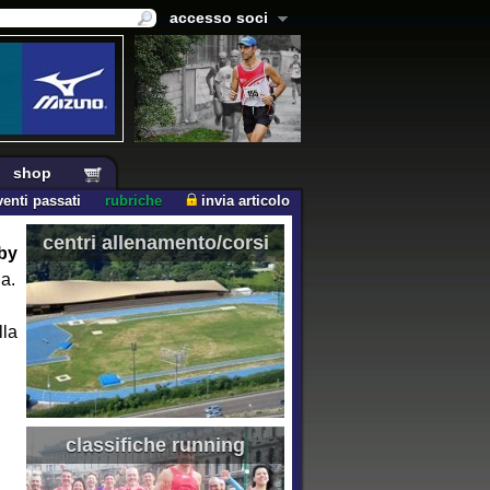
accesso soci
shop
venti passati
rubriche
invia articolo
centri allenamento/corsi
by
na.
lla
classifiche running