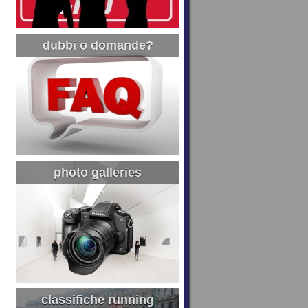
dubbi o domande?
photo galleries
classifiche running